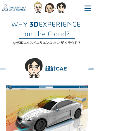
なぜ3Dエクスペエリエンス オン ザ クラウド？
設計CAE