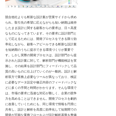
競合他社よりも斬新な設計案が営業サイドから求め
られ、取引先の希望に応えながらも短い納期は維持
したまま設計に関する顧客からの要求は、日々高度
なものになってきています。その要求に設計部門と
して応えるためには、開発プロセスをできる限り効
率化しながら、顧客へアピールできる斬新な設計案
を短納期のうちに提示できる環境づくりが重要で
す。しかし実際の開発プロセスは、設計部門から提
示された設計案に対して、解析部門が機能検証を実
施し、その結果を設計部門にフィードバックして品
質の高いものに仕上げていくのが一般的。設計と解
析双方で業務上必要なツールが異なっており、検証
に必要なデータ設定や修正内容のフィードバックな
どに多くの手間と時間がかかります。そんな環境で
は、市場の要求に迅速な対応が難しく、企業の競争
力を高めることはできません。開発プロセスを劇的
に改善していくためにも、同じ環境で情報を円滑に
共有し、設計と解析を高度に効率化して短期間での
開発が可能な業務フローおよび設計解析基盤を整備