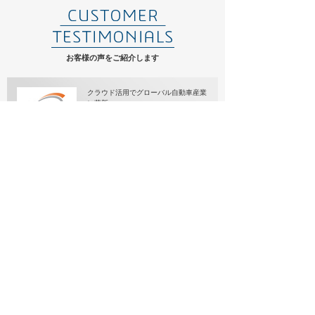
お客様の声をご紹介します
クラウド活用でグローバル自動車産業
に革新
自律走行電気自動車
AKKA Technologies Group CEO
Maurice Ricci氏
クラウドは未来です
INNODESIGN CEO
Youngse Kim氏
クラウドの活用で医療業界への参入に
向けた活動を加速
プリズマット・ジャパン株式会社 取
締役
小栗 有志 氏